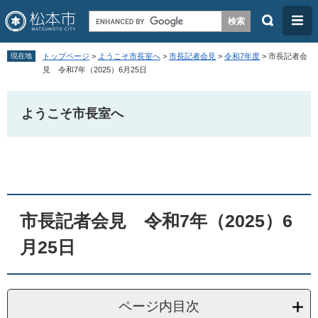
検
メ
索
ニ
ペ
メ
ュ
現在地
トップページ
>
ようこそ市長室へ
>
市長記者会見
>
令和7年度
>
市長記者会
ー
ニ
見 令和7年（2025）6月25日
ー
ジ
ュ
の
ー
ようこそ市長室へ
先
を
頭
飛
本
で
ば
文
す
し
。
て
市長記者会見 令和7年（2025）6
本
月25日
文
へ
ページ内目次