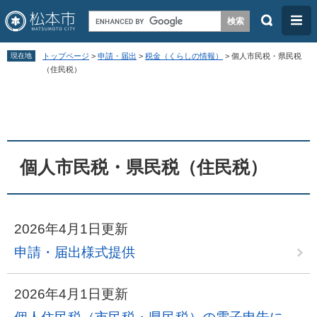
検
メ
索
ニ
ペ
メ
ュ
現在地
トップページ
>
申請・届出
>
税金（くらしの情報）
>
個人市民税・県民税
ー
ニ
（住民税）
ー
ジ
ュ
本
の
ー
文
先
を
頭
飛
個人市民税・県民税（住民税）
で
ば
す
し
。
て
2026年4月1日更新
本
文
申請・届出様式提供
へ
2026年4月1日更新