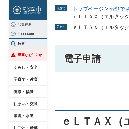
ペ
メ
トップページ
>
分類で
現在地
ー
ニ
ｅＬＴＡＸ（エルタッ
ジ
ュ
閲覧補助
の
ー
ｅＬＴＡＸ（エルタッ
足あと
Language
先
を
頭
飛
検索
で
ば
重要なお知らせ
電子申請
す
し
。
て
くらし・安全
本
子育て・教育
文
本
へ
健康・福祉
文
住まい・交通
環境・水道
ｅＬＴＡＸ（
しごと・産業