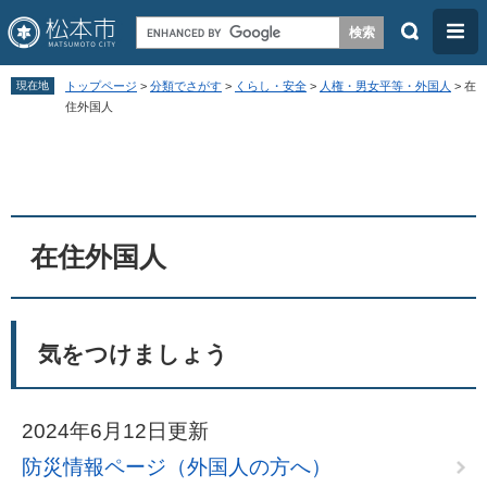
検
メ
索
ニ
ペ
メ
ュ
現在地
トップページ
>
分類でさがす
>
くらし・安全
>
人権・男女平等・外国人
>
在
ー
ニ
住外国人
ー
ジ
ュ
本
の
ー
文
先
を
頭
飛
在住外国人
で
ば
す
し
。
て
気をつけましょう
本
文
へ
2024年6月12日更新
防災情報ページ（外国人の方へ）