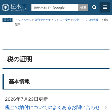
検
メ
索
ニ
ペ
メ
ュ
現在地
トップページ
>
分類でさがす
>
くらし・安全
>
税金（くらしの情報）
>
税の
ー
ニ
証明
ー
ジ
ュ
本
の
ー
文
先
を
頭
飛
税の証明
で
ば
す
し
。
て
基本情報
本
文
へ
2026年7月23日更新
税金の納付についてのよくあるお問い合わせ