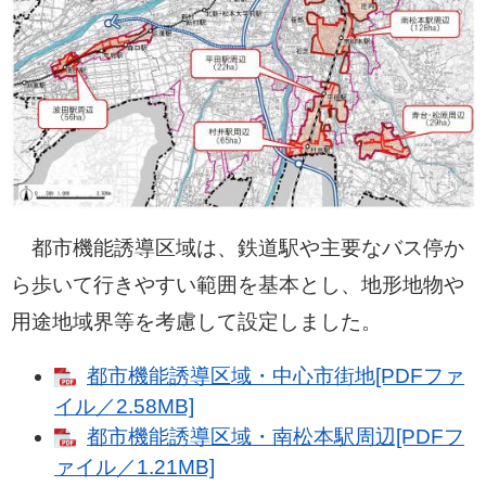
都市機能誘導区域は、鉄道駅や主要なバス停か
ら歩いて行きやすい範囲を基本とし、地形地物や
用途地域界等を考慮して設定しました。
都市機能誘導区域・中心市街地[PDFファ
イル／2.58MB]
都市機能誘導区域・南松本駅周辺[PDFフ
ァイル／1.21MB]