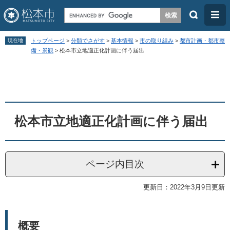
検
メ
索
ニ
ペ
メ
ュ
現在地
トップページ
>
分類でさがす
>
基本情報
>
市の取り組み
>
都市計画・都市整
ー
ニ
備・景観
>
松本市立地適正化計画に伴う届出
ー
ジ
ュ
本
の
ー
文
先
を
頭
飛
松本市立地適正化計画に伴う届出
で
ば
す
し
。
て
ページ内目次
本
文
更新日：2022年3月9日更新
へ
概要