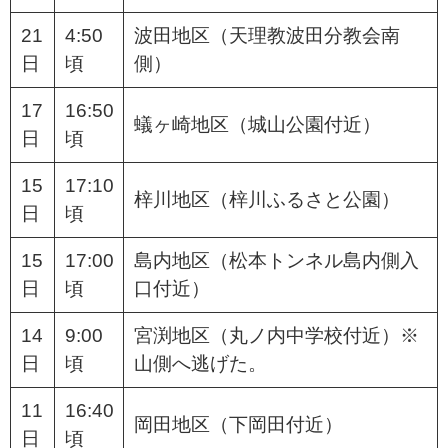
21
4:50
波田地区（天理教波田分教会南
日
頃
側）
17
16:50
蟻ヶ崎地区（城山公園付近）
日
頃
15
17:10
梓川地区（梓川ふるさと公園）
日
頃
15
17:00
島内地区（松本トンネル島内側入
日
頃
口付近）
14
9:00
宮渕地区（丸ノ内中学校付近）※
日
頃
山側へ逃げた。
11
16:40
岡田地区（下岡田付近）
日
頃