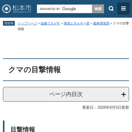
検
メ
索
ニ
ペ
メ
ュ
現在地
トップページ
>
組織でさがす
>
環境エネルギー部
>
森林環境課
>
クマの目撃
ー
ニ
情報
ー
ジ
ュ
本
の
ー
文
先
を
頭
飛
クマの目撃情報
で
ば
す
し
。
て
ページ内目次
本
文
更新日：2026年8月5日更新
へ
目撃情報