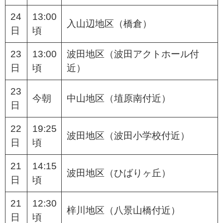
24
13:00
入山辺地区（橋倉）
日
頃
23
13:00
波田地区（波田アクトホール付
日
頃
近）
23
今朝
中山地区（埴原南付近）
日
22
19:25
波田地区（波田小学校付近）
日
頃
21
14:15
波田地区（ひばりヶ丘）
日
頃
21
12:30
梓川地区（八景山橋付近）
日
頃