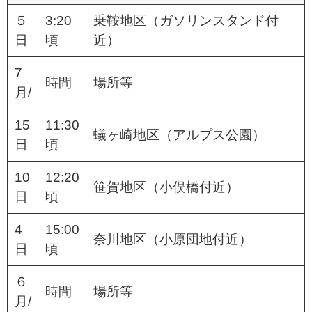
５
3:20
乗鞍地区（ガソリンスタンド付
日
頃
近）
7
時間
場所等
月/
15
11:30
蟻ヶ崎地区（アルプス公園）
日
頃
10
12:20
笹賀地区（小俣橋付近）
日
頃
4
15:00
奈川地区（小原団地付近）
日
頃
６
時間
場所等
月/