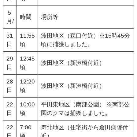
５
時間
場所等
月/
31
11:55
波田地区（森口付近）※15時45分
日
頃
頃に捕獲しました。
29
12:45
波田地区（新淵橋付近）
日
頃
28
12:20
波田地区（新淵橋付近）
日
頃
22
10:00
平田東地区（南部公園） ※南部公
日
頃
園のクマは捕獲しました。
22
7:00
寿北地区（住宅街から倉田病院付
日
頃
近）