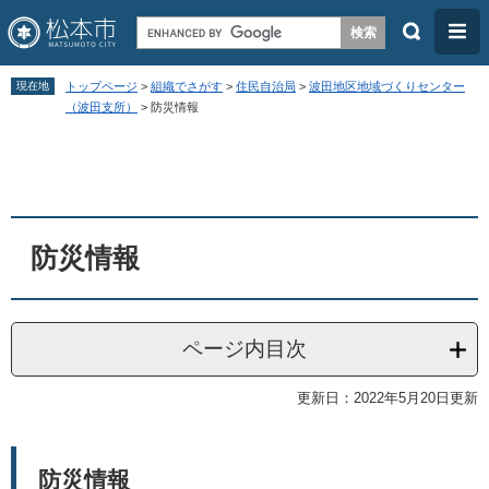
検
メ
索
ニ
ペ
メ
ュ
現在地
トップページ
>
組織でさがす
>
住民自治局
>
波田地区地域づくりセンター
ー
ニ
（波田支所）
>
防災情報
ー
ジ
ュ
本
の
ー
文
先
を
頭
飛
防災情報
で
ば
す
し
。
て
ページ内目次
本
文
更新日：2022年5月20日更新
へ
防災情報