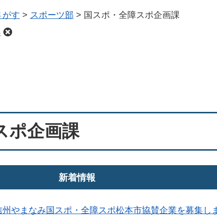
さがす
>
スポーツ部
>
国スポ・全障スポ企画課
課
スポ企画課
新着情報
信州やまなみ国スポ・全障スポ松本市協賛企業を募集し