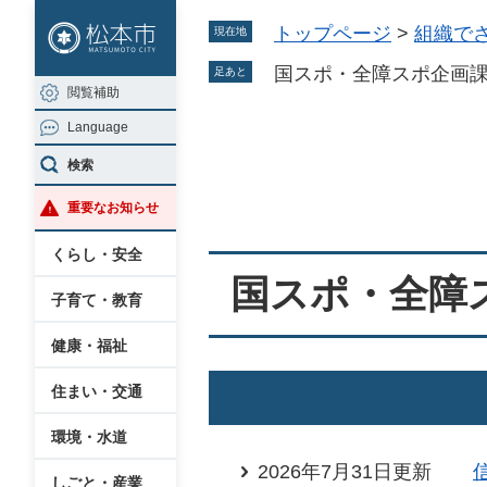
ペ
メ
トップページ
>
組織で
現在地
ー
ニ
ジ
ュ
国スポ・全障スポ企画
足あと
閲覧補助
の
ー
Language
先
を
本
頭
飛
検索
文
で
ば
重要なお知らせ
す
し
。
て
くらし・安全
本
国スポ・全障
子育て・教育
文
へ
健康・福祉
住まい・交通
環境・水道
2026年7月31日更新
しごと・産業