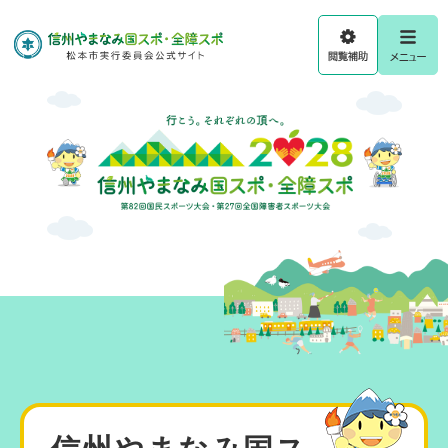
ペ
メ
ー
ニ
ジ
ュ
閲
メ
の
ー
覧
ニ
先
を
補
ュ
頭
飛
助
ー
で
ば
す
し
。
て
本
文
へ
本
文