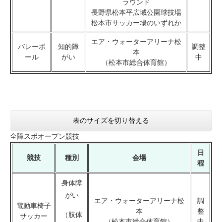
ラウンド
長野県松本平広域公園球技場
松本市サッカー場のいずれか
エア・ウォーターアリーナ松
バレーボ
知的障
調整
本
ール
がい
中
（松本市総合体育館）
表のサイズを切り替える
全障スポオープン競技
日
競技
種別
会場
程
身体障
がい
エア・ウォーターアリーナ松
調
電動車椅子
本
整
（肢体
サッカー
（松本市総合体育館）
中