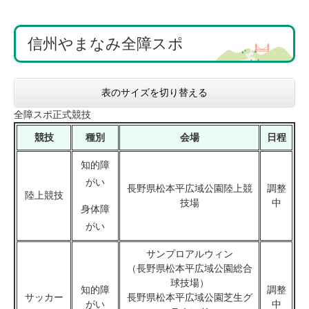
信州やまなみ全障スポ
表のサイズを切り替える
全障スポ正式競技
競技
種別
会場
日程
知的障
がい
長野県松本平広域公園陸上競
調整
陸上競技
技場
中
身体障
がい
サンプロアルウィン
（長野県松本平広域公園総合
球技場）
知的障
調整
サッカー
長野県松本平広域公園芝生グ
がい
中