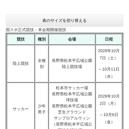
表のサイズを切り替える
国スポ正式競技：本会期開催競技
競技
種別
会場
日程
2028年10月
7日（土）
全種
長野県松本平広域公園
陸上競技
別
陸上競技場
～10月11日
（水）
松本市サッカー場
長野県松本平広域公園
2028年10月
球技場
2日（月）
少年
長野県松本平広域公園
サッカー
男子
芝生グラウンド
～10月6日
サンプロアルウィン
（金）
（長野県松本平広域公