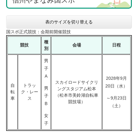
信州やまなみ国スポ
表のサイズを切り替える
国スポ正式競技：会期前開催競技
種
競技
会場
日程
別
男
子
A
2028年9月
スカイロードサイクリ
自
トラッ
20日（水）
男
ングスタジアム松本
転
ク・レー
（松本市美鈴湖自転車
子
～9月23日
車
ス
競技場）
B
（土）
女
子