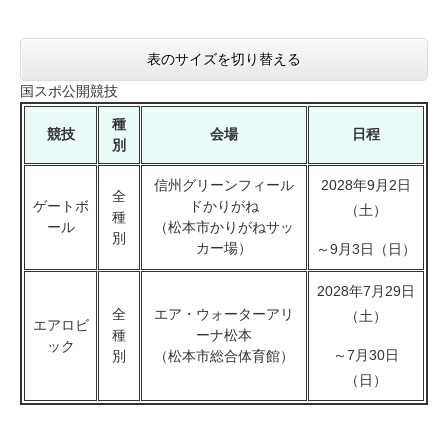
表のサイズを切り替える
国スポ公開競技
種
競技
会場
日程
別
信州グリーンフィール
2028年9月2日
全
ゲートボ
ドかりがね
（土）
種
ール
（松本市かりがねサッ
別
カー場）
～9月3日（日）
2028年7月29日
全
エア・ウォーターアリ
（土）
エアロビ
種
ーナ松本
ック
～7月30日
別
（松本市総合体育館）
（日）