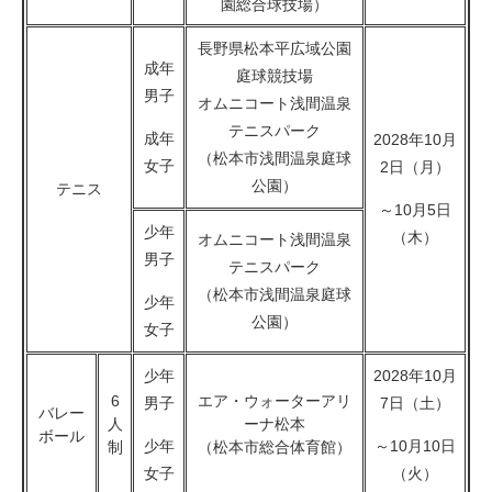
園総合球技場）
長野県松本平広域公園
成年
庭球競技場
男子
オムニコート浅間温泉
テニスパーク
成年
2028年10月
（松本市浅間温泉庭球
女子
2日（月）
公園）
テニス
～10月5日
少年
（木）
オムニコート浅間温泉
男子
テニスパーク
（松本市浅間温泉庭球
少年
公園）
女子
少年
2028年10月
6
エア・ウォーターアリ
男子
7日（土）
バレー
人
ーナ松本
ボール
少年
～10月10日
制
（松本市総合体育館）
女子
（火）