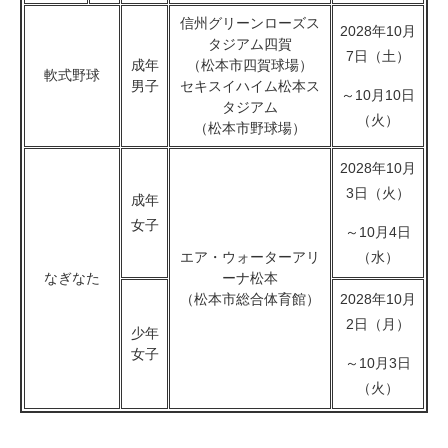
信州グリーンローズス
2028年10月
タジアム四賀
7日（土）
成年
（松本市四賀球場）
軟式野球
男子
セキスイハイム松本ス
～10月10日
タジアム
（火）
（松本市野球場）
2028年10月
3日（火）
成年
女子
～10月4日
エア・ウォーターアリ
（水）
なぎなた
ーナ松本
（松本市総合体育館）
2028年10月
2日（月）
少年
女子
～10月3日
（火）