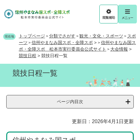
ペ
メ
ー
ニ
ジ
ュ
閲
メ
の
ー
覧
ニ
先
を
補
ュ
頭
飛
トップページ
分類でさがす
観光・文化・スポーツ
スポ
>
>
>
助
ー
現在地
で
ば
ーツ
信州やまなみ国スポ・全障スポ
>
信州やまなみ国ス
>
>
す
し
ポ・全障スポ 松本市実行委員会公式サイト
大会情報
>
>
。
て
競技日程
>
競技日程一覧
本
文
競技日程一覧
へ
ページ内目次
本
更新日：2026年4月1日更新
文