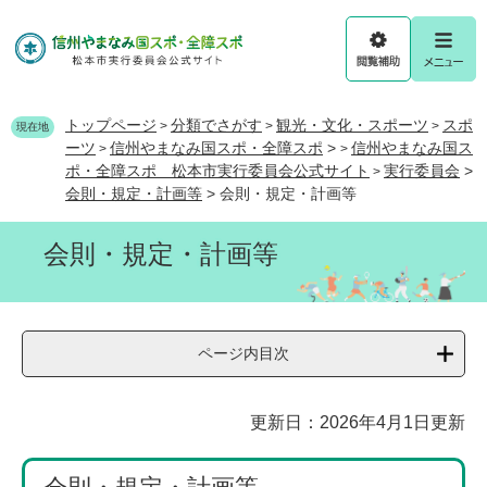
ペ
メ
ー
ニ
ジ
ュ
閲
メ
の
ー
覧
ニ
先
を
補
ュ
頭
飛
トップページ
分類でさがす
観光・文化・スポーツ
スポ
>
>
>
助
ー
現在地
で
ば
ーツ
信州やまなみ国スポ・全障スポ
>
信州やまなみ国ス
>
>
す
し
ポ・全障スポ 松本市実行委員会公式サイト
実行委員会
>
>
。
て
会則・規定・計画等
>
会則・規定・計画等
本
文
会則・規定・計画等
へ
ページ内目次
本
更新日：2026年4月1日更新
文