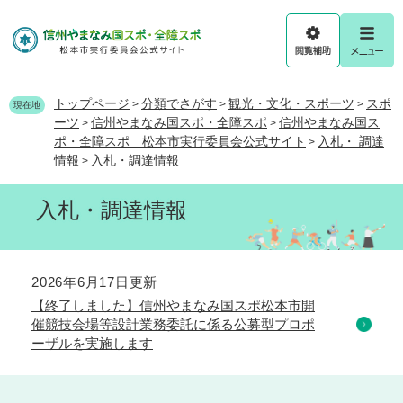
ペ
メ
ー
ニ
ジ
ュ
閲
メ
の
ー
覧
ニ
先
を
補
ュ
頭
飛
トップページ
分類でさがす
観光・文化・スポーツ
スポ
>
>
>
助
ー
現在地
で
ば
ーツ
信州やまなみ国スポ・全障スポ
信州やまなみ国ス
>
>
す
し
ポ・全障スポ 松本市実行委員会公式サイト
入札・ 調達
>
。
て
情報
入札・調達情報
>
本
文
入札・調達情報
へ
本
2026年6月17日更新
文
【終了しました】信州やまなみ国スポ松本市開
催競技会場等設計業務委託に係る公募型プロポ
ーザルを実施します