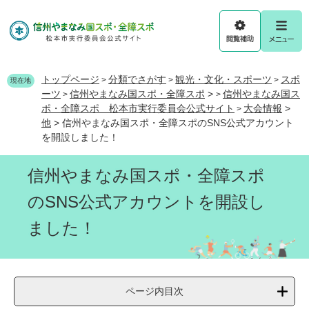
ペ
メ
ー
ニ
ジ
ュ
閲
メ
の
ー
覧
ニ
先
を
補
ュ
頭
飛
トップページ
分類でさがす
観光・文化・スポーツ
スポ
>
>
>
助
ー
現在地
で
ば
ーツ
信州やまなみ国スポ・全障スポ
>
信州やまなみ国ス
>
>
す
し
ポ・全障スポ 松本市実行委員会公式サイト
大会情報
>
>
。
て
他
>
信州やまなみ国スポ・全障スポのSNS公式アカウント
本
を開設しました！
文
へ
信州やまなみ国スポ・全障スポ
のSNS公式アカウントを開設し
ました！
ページ内目次