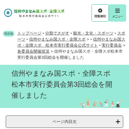
ペ
メ
ー
ニ
ジ
ュ
閲
メ
の
ー
覧
ニ
先
を
補
ュ
頭
飛
トップページ
分類でさがす
観光・文化・スポーツ
スポ
>
>
>
助
ー
現在地
で
ば
ーツ
信州やまなみ国スポ・全障スポ
>
信州やまなみ国ス
>
>
す
し
ポ・全障スポ 松本市実行委員会公式サイト
実行委員会
>
>
。
て
各委員会開催状況
>
信州やまなみ国スポ・全障スポ松本市
本
実行委員会第3回総会を開催しました
文
へ
信州やまなみ国スポ・全障スポ
松本市実行委員会第3回総会を開
催しました
ページ内目次