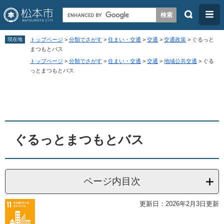
検
メ
索
ニ
ペ
メ
ュ
現在地
トップページ
>
分類でさがす
>
住まい・交通
>
交通
>
交通政策
>
ぐるっと
ー
ニ
まつもとバス
ー
トップページ
>
分類でさがす
>
住まい・交通
>
交通
>
地域公共交通
>
ぐる
ジ
ュ
っとまつもとバス
の
ー
本
先
を
文
頭
飛
で
ば
す
し
ぐるっとまつもとバス
。
て
本
文
ページ内目次
へ
更新日：2026年2月3日更新