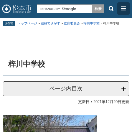
検
メ
索
ニ
ペ
メ
ュ
現在地
トップページ
>
組織でさがす
>
教育委員会
>
梓川中学校
>
梓川中学校
ー
ニ
ー
本
ジ
ュ
文
の
ー
先
を
頭
飛
梓川中学校
で
ば
す
し
。
て
ページ内目次
本
更新日：2021年12月20日更新
文
へ