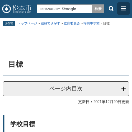
検
メ
索
ニ
ペ
メ
ュ
現在地
トップページ
>
組織でさがす
>
教育委員会
>
梓川中学校
>
目標
ー
ニ
ー
本
ジ
ュ
文
の
ー
先
を
頭
飛
目標
で
ば
す
し
。
て
ページ内目次
本
更新日：2021年12月20日更新
文
へ
学校目標