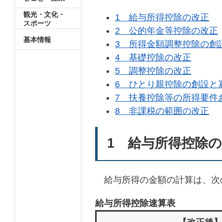
観光・文化・
1 給与所得控除の改正
スポーツ
2 公的年金等控除の改正
基本情報
3 所得金額調整控除の創
4 基礎控除の改正
5 調整控除の改正
6 ひとり親控除の創設と
7 扶養控除等の所得要件
8 非課税の範囲の改正
1 給与所得控除の
給与所得の金額の計算は、次
給与所得控除速算表