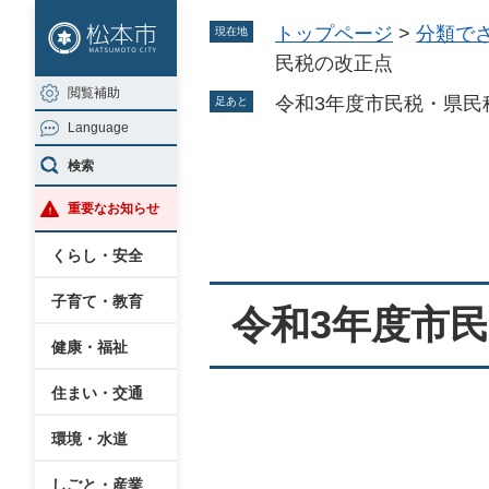
ペ
メ
トップページ
>
分類で
現在地
ー
ニ
民税の改正点
ジ
ュ
閲覧補助
の
ー
令和3年度市民税・県民
足あと
Language
先
を
頭
飛
検索
本
で
ば
重要なお知らせ
文
す
し
。
て
くらし・安全
本
子育て・教育
文
令和3年度市
へ
健康・福祉
住まい・交通
環境・水道
しごと・産業