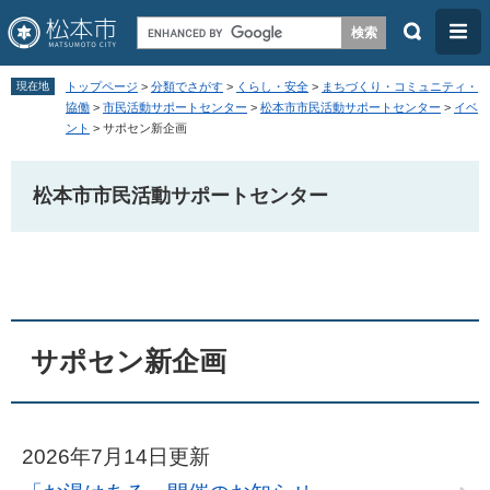
検
メ
索
ニ
ペ
メ
ュ
現在地
トップページ
>
分類でさがす
>
くらし・安全
>
まちづくり・コミュニティ・
ー
ニ
協働
>
市民活動サポートセンター
>
松本市市民活動サポートセンター
>
イベ
ー
ント
>
サポセン新企画
ジ
ュ
の
ー
松本市市民活動サポートセンター
先
を
頭
飛
本
で
ば
文
す
し
。
て
本
サポセン新企画
文
へ
2026年7月14日更新