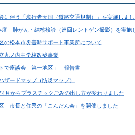
験に伴う「歩行者天国（道路交通規制）」を実施しまし
年度 肺がん・結核検診（巡回レントゲン撮影）を実施
区の松本市災害時サポート事業所について
立丸ノ内中学校改築事業
トで座談会 第一地区」 報告書
ハザードマップ（防災マップ）
年4月からプラスチックごみの出し方が変わりました
区 市長と住民の「こんだん会」を開催しました