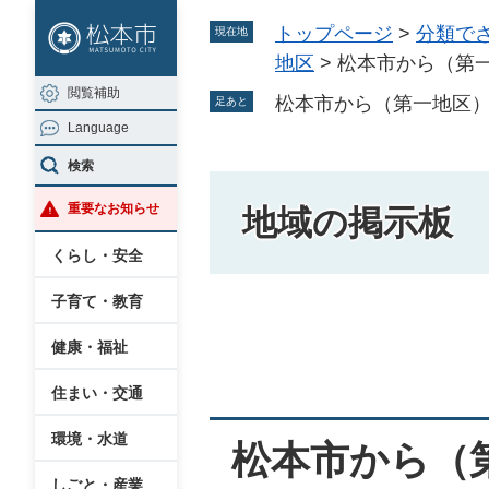
ペ
メ
トップページ
>
分類で
現在地
ー
ニ
地区
>
松本市から（第
ジ
ュ
閲覧補助
の
ー
松本市から（第一地区
足あと
Language
先
を
頭
飛
検索
で
ば
重要なお知らせ
地域の掲示板
す
し
。
て
くらし・安全
本
子育て・教育
文
本
へ
健康・福祉
文
住まい・交通
環境・水道
松本市から（
しごと・産業