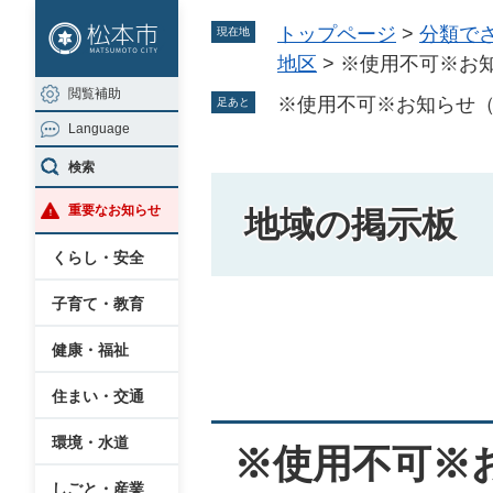
ペ
メ
トップページ
>
分類で
現在地
ー
ニ
地区
>
※使用不可※お
ジ
ュ
閲覧補助
の
ー
※使用不可※お知らせ
足あと
Language
先
を
頭
飛
検索
で
ば
重要なお知らせ
地域の掲示板
す
し
。
て
くらし・安全
本
子育て・教育
文
本
へ
健康・福祉
文
住まい・交通
環境・水道
※使用不可※
しごと・産業