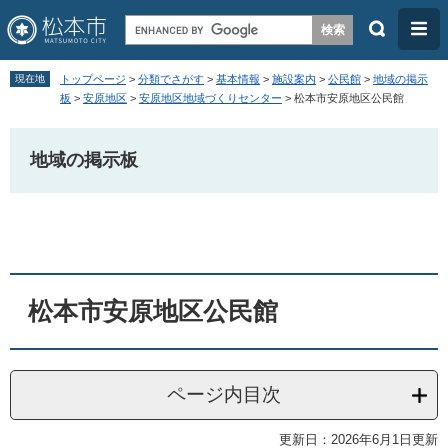
検
メ
索
ニ
ペ
メ
ュ
現在地
トップページ
>
分類でさがす
>
基本情報
>
施設案内
>
公民館
>
地域の掲示
ー
ニ
板
>
安原地区
>
安原地区地域づくりセンター
>
松本市安原地区公民館
ー
ジ
ュ
の
ー
地域の掲示板
先
を
頭
飛
本
で
ば
文
す
し
。
て
松本市安原地区公民館
本
文
へ
ページ内目次
更新日：2026年6月1日更新