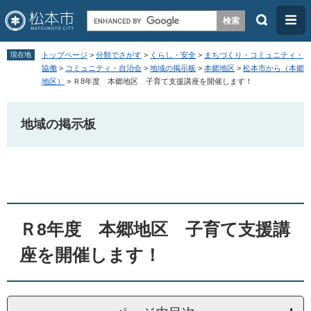
検
メ
索
ニ
ペ
メ
ュ
現在地
トップページ
>
分類でさがす
>
くらし・安全
>
まちづくり・コミュニティ・
ー
ニ
協働
>
コミュニティ・自治会
>
地域の掲示板
>
本郷地区
>
松本市から（本郷
ー
地区）
>
Ｒ8年度 本郷地区 子育て支援講座を開催します！
ジ
ュ
の
ー
地域の掲示板
先
を
頭
飛
本
で
ば
文
す
し
。
て
本
Ｒ8年度 本郷地区 子育て支援講
文
座を開催します！
へ