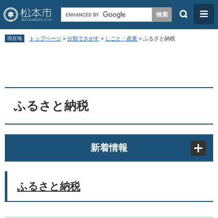
検
メ
索
ニ
ペ
メ
ュ
現在地
トップページ
>
分類でさがす
>
しごと・産業
>
ふるさと納税
ー
ニ
ー
本
ジ
ュ
文
の
ー
先
を
頭
飛
ふるさと納税
で
ば
す
し
。
て
新着情報
本
文
へ
ふるさと納税