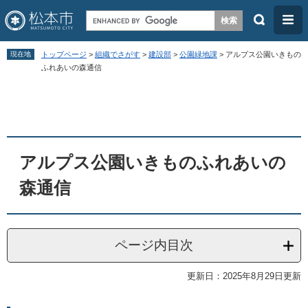
検
メ
索
ニ
ペ
メ
ュ
現在地
トップページ
>
組織でさがす
>
建設部
>
公園緑地課
>
アルプス公園いきもの
ー
ニ
ふれあいの森通信
ー
ジ
ュ
本
の
ー
文
先
を
頭
飛
アルプス公園いきものふれあいの
で
ば
す
し
森通信
。
て
本
文
ページ内目次
へ
更新日：2025年8月29日更新