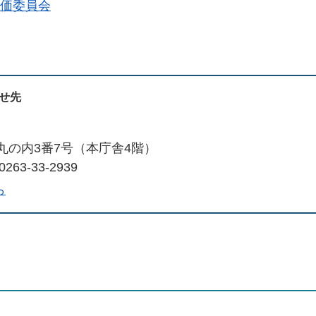
価委員会
せ先
市丸の内3番7号（本庁舎4階）
263-33-2939
ら