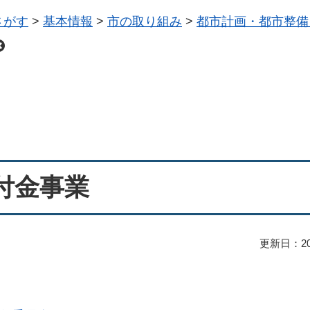
さがす
>
基本情報
>
市の取り組み
>
都市計画・都市整備
付金事業
更新日：20