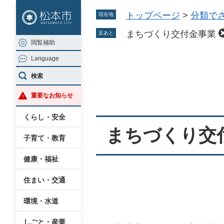
ペ
メ
トップページ
>
分類で
現在地
ー
ニ
ジ
ュ
まちづくり交付金事業
足あと
閲覧補助
の
ー
Language
先
を
本
頭
飛
検索
文
で
ば
重要なお知らせ
す
し
。
て
くらし・安全
本
まちづくり交
子育て・教育
文
へ
健康・福祉
住まい・交通
環境・水道
しごと・産業