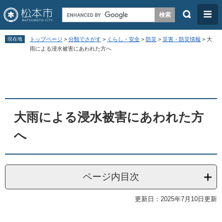
検
メ
索
ニ
ペ
メ
ュ
現在地
トップページ
>
分類でさがす
>
くらし・安全
>
防災
>
災害・防災情報
>
大
ー
ニ
雨による浸水被害にあわれた方へ
ー
ジ
ュ
本
の
ー
文
先
を
頭
飛
大雨による浸水被害にあわれた方
で
ば
す
し
へ
。
て
本
文
ページ内目次
へ
更新日：2025年7月10日更新