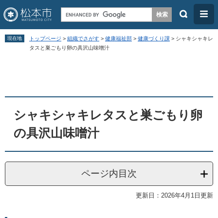
検
メ
索
ニ
ペ
メ
ュ
現在地
トップページ
>
組織でさがす
>
健康福祉部
>
健康づくり課
>
シャキシャキレ
ー
ニ
タスと巣ごもり卵の具沢山味噌汁
ー
ジ
ュ
本
の
ー
文
先
を
頭
飛
シャキシャキレタスと巣ごもり卵
で
ば
す
し
の具沢山味噌汁
。
て
本
文
ページ内目次
へ
更新日：2026年4月1日更新