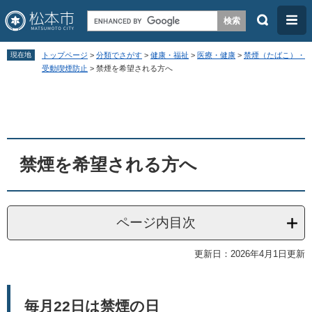
検
メ
索
ニ
ペ
メ
ュ
現在地
トップページ
>
分類でさがす
>
健康・福祉
>
医療・健康
>
禁煙（たばこ）・
ー
ニ
受動喫煙防止
>
禁煙を希望される方へ
ー
ジ
ュ
本
の
ー
文
先
を
頭
飛
禁煙を希望される方へ
で
ば
す
し
。
て
ページ内目次
本
文
更新日：2026年4月1日更新
へ
毎月22日は禁煙の日