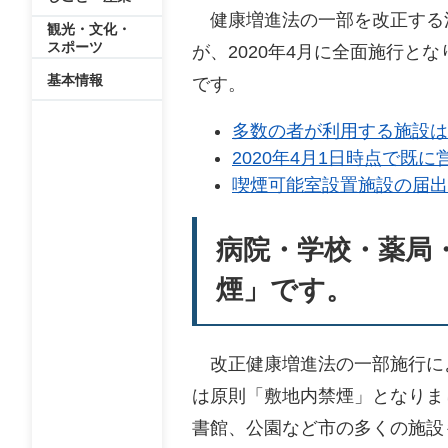
健康増進法の一部を改正する
観光・文化・
スポーツ
が、2020年4月に全面施行
基本情報
です。
多数の者が利用する施設は
2020年4月1日時点で既
喫煙可能室設置施設の届出
病院・学校・薬局
煙」です。
改正健康増進法の一部施行によ
は原則「敷地内禁煙」となりま
書館、公園など市の多くの施設