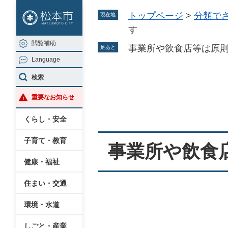
ペ
メ
トップページ
>
分類で
現在地
ー
ニ
す
ジ
ュ
閲覧補助
の
ー
事業所や飲食店等は原
足あと
Language
先
を
頭
飛
検索
本
で
ば
重要なお知らせ
文
す
し
。
て
くらし・安全
本
子育て・教育
文
事業所や飲食
へ
健康・福祉
住まい・交通
環境・水道
しごと・産業