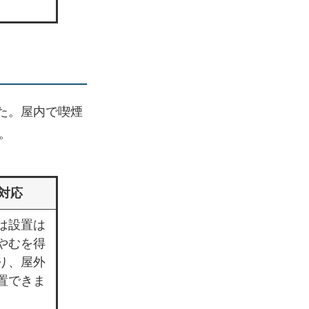
た。屋内で喫煙
。
対応
は設置は
やむを得
り、屋外
置できま