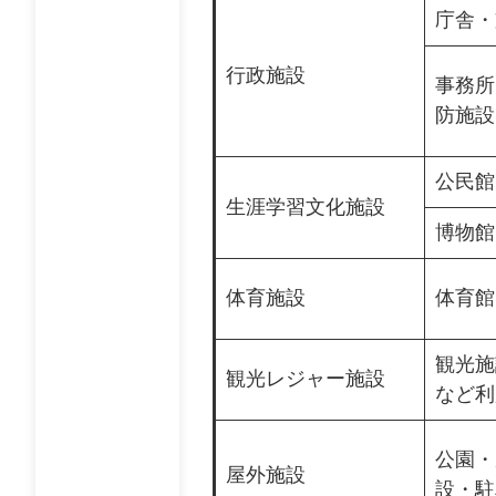
庁舎・
行政施設
事務所
防施設
公民館
生涯学習文化施設
博物館
体育施設
体育館
観光施
観光レジャー施設
など利
公園・
屋外施設
設・駐