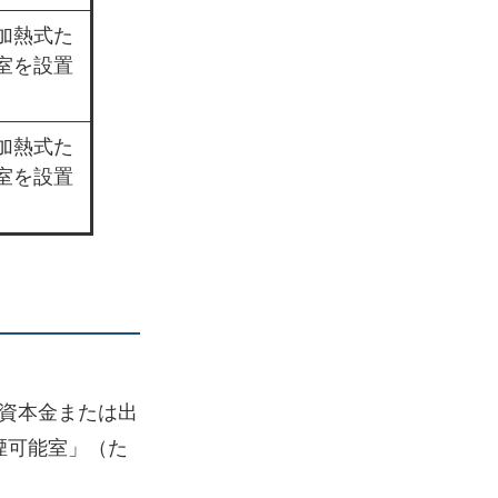
加熱式た
室を設置
加熱式た
室を設置
、資本金または出
煙可能室」（た