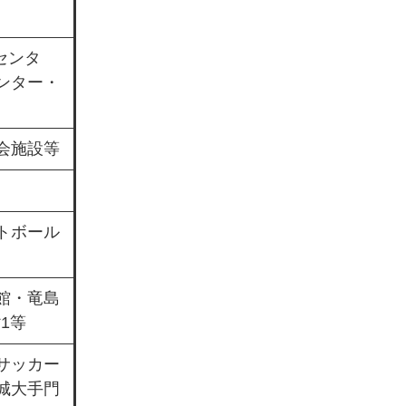
センタ
ンター・
会施設等
トボール
館・竜島
1等
サッカー
城大手門