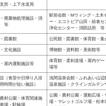
支所・上下水道局
駅前会館・Mウィング・土木
・廃棄物処理施設・消
ー・エコトピア山田・給食セ
 等
浄化センター・消防詰所 等
・図書館
公民館・図書館・体育館・集
・文化施設
博物館・資料館・美術館等
体育館・柔剣道場・屋内ゲー
・屋内運動施設等
場等
設（食堂や日帰り入浴
浅間温泉会館・ふれあい山辺
用時間が短い施設）
温泉施設・クラインガルテン*
公園・農村公園・運動広場・
農村公園・体育関連施
場・マレットゴルフ場・松本
車場・駐輪場