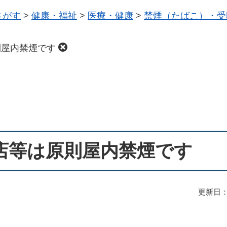
さがす
>
健康・福祉
>
医療・健康
>
禁煙（たばこ）・受
則屋内禁煙です
店等は原則屋内禁煙です
更新日：