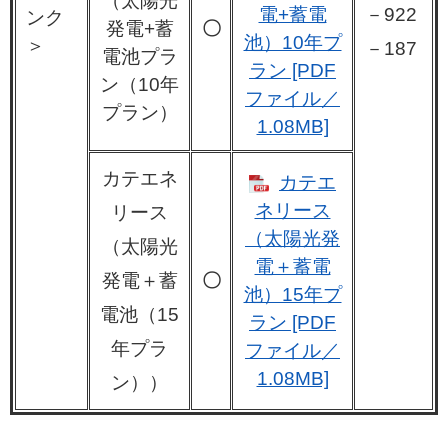
（太陽光
電+蓄電
－922
ンク
発電+蓄
〇
池）10年プ
＞
－187
電池プラ
ラン [PDF
ン（10年
ファイル／
プラン）
1.08MB]
カテエネ
カテエ
ネリース
リース
（太陽光発
（太陽光
電＋蓄電
発電＋蓄
〇
池）15年プ
電池（15
ラン [PDF
年プラ
ファイル／
1.08MB]
ン））