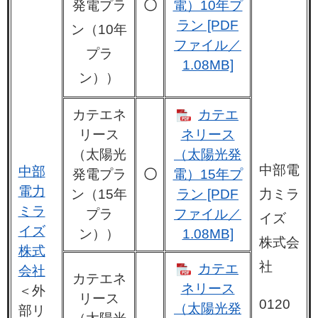
発電プラ
〇
電）10年プ
ラン [PDF
ン（10年
ファイル／
プラ
1.08MB]
ン））
カテエネ
カテエ
リース
ネリース
（太陽光
（太陽光発
中部電
中部
発電プラ
〇
電）15年プ
電力
ン（15年
ラン [PDF
力ミラ
ミラ
プラ
ファイル／
イズ
イズ
ン））
1.08MB]
株式会
株式
社
カテエ
会社
カテエネ
ネリース
＜外
リース
0120
（太陽光発
部リ