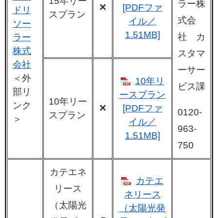
15年リー
ラー株
×
[PDFファ
ドリ
スプラン
式会
イル／
ソー
1.51MB]
社 カ
ラー
株式
スタマ
会社
ーサー
＜外
10年リ
ビス課
部リ
ースプラン
10年リー
ンク
×
[PDFファ
0120-
スプラン
＞
イル／
963-
1.51MB]
750
カテエネ
カテエ
リース
ネリース
（太陽光
（太陽光発