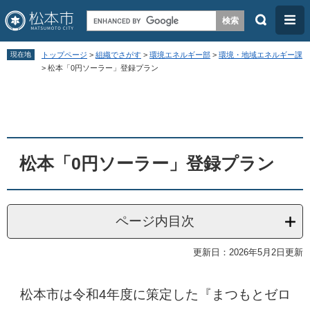
検
メ
索
ニ
ペ
メ
ュ
現在地
トップページ
>
組織でさがす
>
環境エネルギー部
>
環境・地域エネルギー課
ー
ニ
>
松本「0円ソーラー」登録プラン
ー
ジ
ュ
本
の
ー
文
先
を
頭
飛
松本「0円ソーラー」登録プラン
で
ば
す
し
。
て
ページ内目次
本
文
更新日：2026年5月2日更新
へ
松本市は令和4年度に策定した『まつもとゼロ