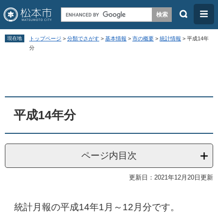
検
メ
索
ニ
ペ
メ
ュ
現在地
トップページ
>
分類でさがす
>
基本情報
>
市の概要
>
統計情報
>
平成14年
ー
ニ
分
ー
ジ
ュ
本
の
ー
文
先
を
頭
飛
平成14年分
で
ば
す
し
。
て
ページ内目次
本
文
更新日：2021年12月20日更新
へ
統計月報の平成14年1月～12月分です。