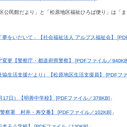
区公民館だより」と「松原地区福祉ひろば便り」は「ま
夢をいだいて」【社会福祉法人 アルプス福祉会】 [PD
更【警察庁・都道府県警察】 [PDFファイル／940KB
協生活支援だより）【松原地区生活支援員】 [PDFフ
17日）【明善中学校】 [PDFファイル／378KB]
」
察署 村井・寿交番】 [PDFファイル／102KB]
」
ろう学校】 [PDFファイル／130KB]
」