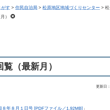
さがす
>
住民自治局
>
松原地区地域づくりセンター
>
松
新月）
回覧（最新月）
更新日：
年８月１日号 [PDFファイル／1.92MB]
」