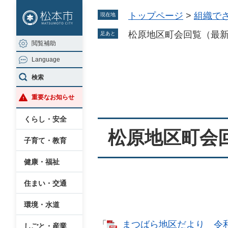
ペ
メ
トップページ
>
組織で
現在地
ー
ニ
ジ
ュ
松原地区町会回覧（最
足あと
閲覧補助
の
ー
Language
先
を
本
頭
飛
検索
文
で
ば
重要なお知らせ
す
し
。
て
くらし・安全
本
松原地区町会
子育て・教育
文
へ
健康・福祉
住まい・交通
環境・水道
「
まつばら地区だより 令和８
しごと・産業