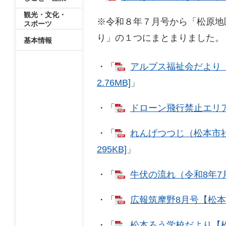
観光・文化・
※令和８年７月号から「松原地
スポーツ
り」の１つにまとまりました。
基本情報
・「
アルプス福祉会だより「
2.76MB]
」
・「
ドローン飛行禁止エリア変
・「
れんげつつじ（松本市社
295KB]
」
・「
牛伏の流れ（令和8年7月
・「
広報筑摩野8月号【松本警
・「
松本ろう学校だより【松本