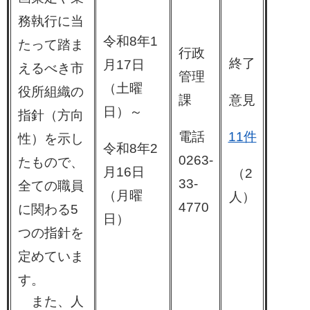
務執行に当
令和8年1
たって踏ま
行政
終了
月17日
えるべき市
管理
（土曜
役所組織の
課
意見
日）～
指針（方向
電話
11件
性）を示し
令和8年2
0263-
たもので、
月16日
（2
33-
全ての職員
（月曜
人）
4770
に関わる5
日）
つの指針を
定めていま
す。
また、人