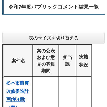
令和7年度パブリックコメント結果一覧
表のサイズを切り替える
案の公表
実施
および意
担当
案件名
見の募集
課
状況
期間
松本市耐震
改修促進計
画(第4期)