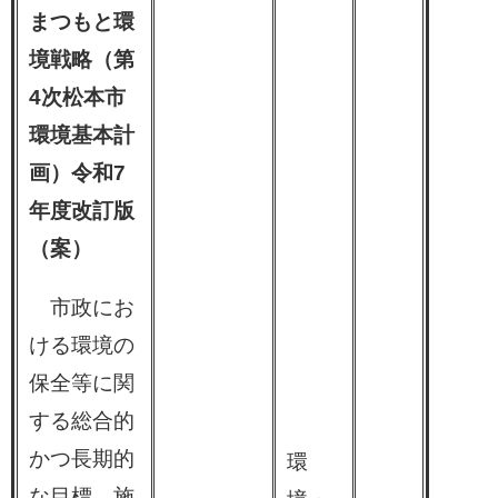
まつもと環
境戦略（第
4次松本市
環境基本計
画）令和7
年度改訂版
（案）​
市政にお
ける環境の
保全等に関
する総合的
かつ長期的
環
な目標、施