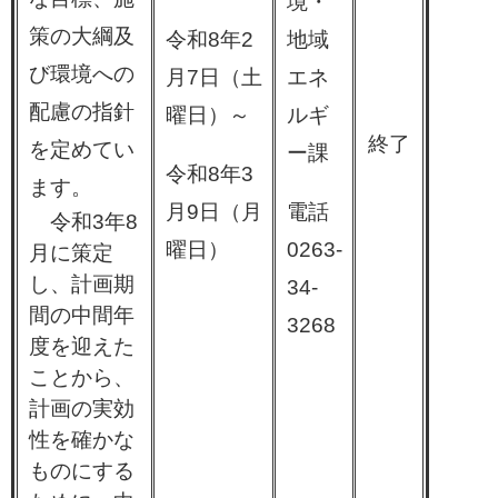
境・
策の大綱及
令和8年2
地域
び環境への
月7日（土
エネ
配慮の指針
曜日）～
ルギ
終了
を定めてい
ー課
令和8年3
ます。
月9日（月
電話
令和3年8
曜日）
0263-
月に策定
し、計画期
34-
間の中間年
3268
度を迎えた
ことから、
計画の実効
性を確かな
ものにする