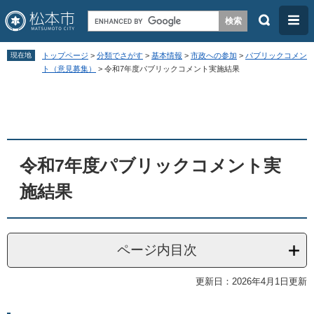
検
メ
索
ニ
ペ
メ
ュ
現在地
トップページ
>
分類でさがす
>
基本情報
>
市政への参加
>
パブリックコメン
ー
ニ
ト（意見募集）
>
令和7年度パブリックコメント実施結果
ー
ジ
ュ
本
の
ー
文
先
を
頭
飛
令和7年度パブリックコメント実
で
ば
す
し
施結果
。
て
本
文
ページ内目次
へ
更新日：2026年4月1日更新