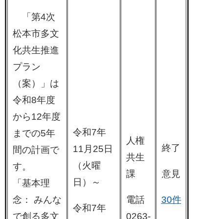
「第4次
松本市多文
化共生推進
プラン
（案）」は
令和8年度
から12年度
令和7年
までの5年
人権
終了
11月25日
間の計画で
共生
（火曜
す。
課
意見
日）～
「基本理
念： みんな
電話
30件
令和7年
で創る多文
0263-