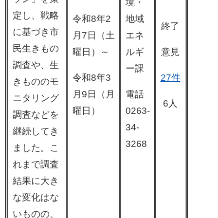
境・
定し、戦略
令和8年2
地域
終了
に基づき市
月7日（土
エネ
民生きもの
曜日）～
ルギ
意見
調査や、生
ー課
令和8年3
27件
きもののモ
月9日（月
電話
ニタリング
6人
曜日）
0263-
調査などを
34-
継続してき
3268
ました。こ
れまで調査
結果に大き
な変化はな
いものの、