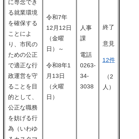
に専念でき
る就業環境
令和7年
を確保する
終了
12月12日
人事
ことによ
（金曜
課
意見
り、市民の
日）～
ための公正
電話
12件
で適正な行
令和8年1
0263-
政運営を守
月13日
34-
（2
ることを目
（火曜
3038
人）
的として、
日）
公正な職務
を妨げる行
為（いわゆ