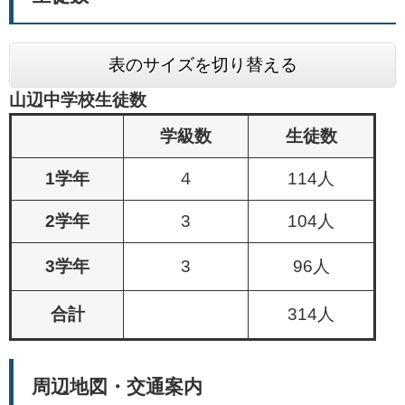
表のサイズを切り替える
山辺中学校生徒数
学級数
生徒数
1学年
４
114人
2学年
3
104人
3学年
3
96人
合計
314人
周辺地図・交通案内