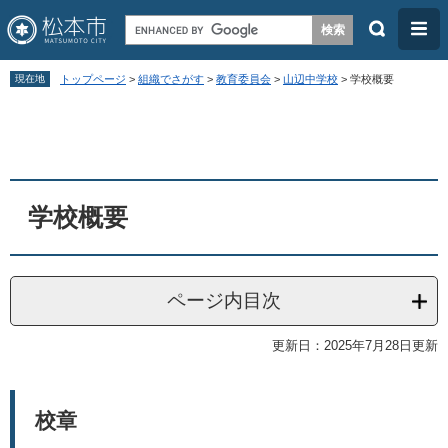
検
メ
索
ニ
ペ
メ
ュ
現在地
トップページ
>
組織でさがす
>
教育委員会
>
山辺中学校
>
学校概要
ー
ニ
ー
本
ジ
ュ
文
の
ー
先
を
頭
飛
学校概要
で
ば
す
し
。
て
ページ内目次
本
更新日：2025年7月28日更新
文
へ
校章