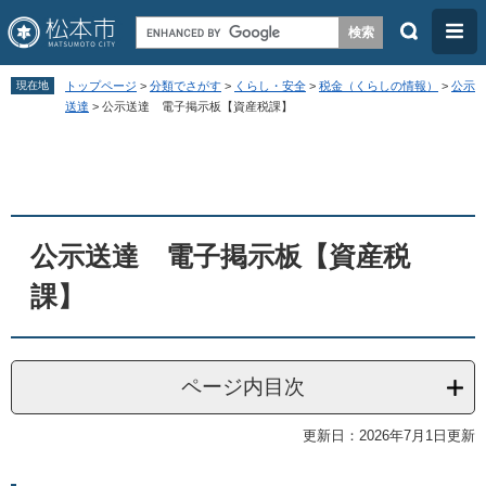
検
メ
索
ニ
ペ
メ
ュ
現在地
トップページ
>
分類でさがす
>
くらし・安全
>
税金（くらしの情報）
>
公示
ー
ニ
送達
>
公示送達 電子掲示板【資産税課】
ー
ジ
ュ
本
の
ー
文
先
を
頭
飛
公示送達 電子掲示板【資産税
で
ば
す
し
課】
。
て
本
文
ページ内目次
へ
更新日：2026年7月1日更新