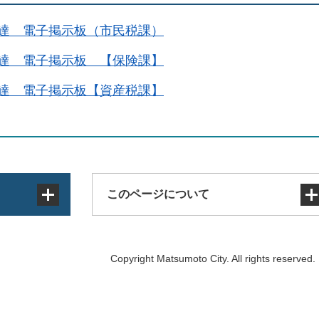
達 電子掲示板（市民税課）
達 電子掲示板 【保険課】
達 電子掲示板【資産税課】
このページについて
サイトマップ
Copyright Matsumoto City. All rights reserved.
著作権・免責事項・リンク
個人情報の取り扱い
アクセシビリティ