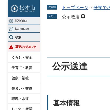
ペ
メ
トップページ
>
分類で
現在地
ー
ニ
ジ
ュ
公示送達
足あと
閲覧補助
の
ー
Language
先
を
本
頭
飛
検索
文
で
ば
重要なお知らせ
す
し
。
て
くらし・安全
本
公示送達
子育て・教育
文
へ
健康・福祉
住まい・交通
環境・水道
基本情報
しごと・産業