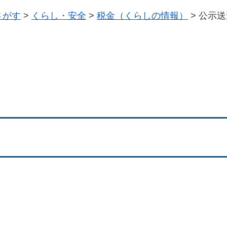
さがす
>
くらし・安全
>
税金（くらしの情報）
>
公示送