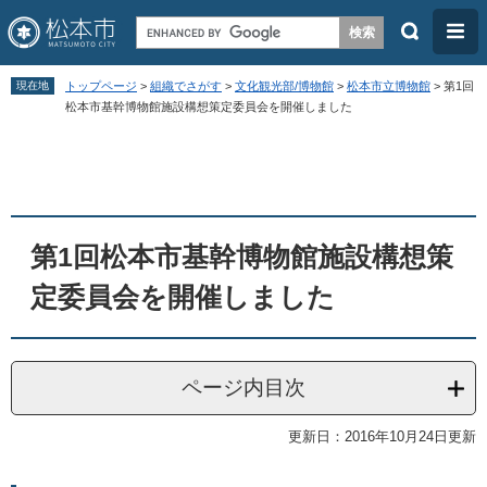
検
メ
索
ニ
ペ
メ
ュ
現在地
トップページ
>
組織でさがす
>
文化観光部/博物館
>
松本市立博物館
>
第1回
ー
ニ
松本市基幹博物館施設構想策定委員会を開催しました
ー
ジ
ュ
本
の
ー
文
先
を
頭
飛
第1回松本市基幹博物館施設構想策
で
ば
す
し
定委員会を開催しました
。
て
本
文
ページ内目次
へ
更新日：2016年10月24日更新