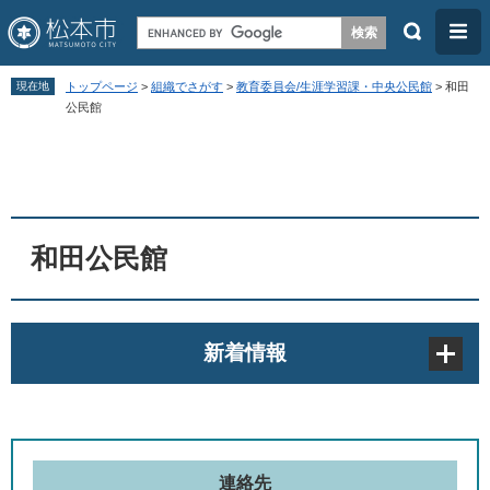
検
メ
索
ニ
ペ
メ
ュ
現在地
トップページ
>
組織でさがす
>
教育委員会/生涯学習課・中央公民館
>
和田
ー
ニ
公民館
ー
ジ
ュ
本
の
ー
文
先
を
頭
飛
和田公民館
で
ば
す
し
。
て
新着情報
本
文
へ
連絡先