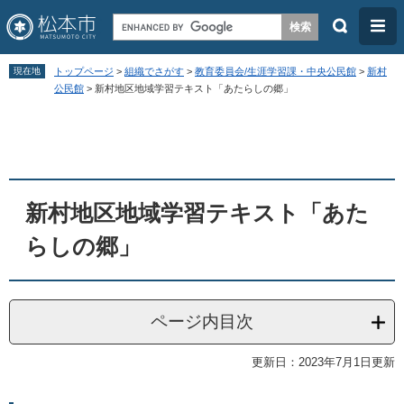
検
メ
索
ニ
ペ
メ
ュ
現在地
トップページ
>
組織でさがす
>
教育委員会/生涯学習課・中央公民館
>
新村
ー
ニ
公民館
>
新村地区地域学習テキスト「あたらしの郷」
ー
ジ
ュ
本
の
ー
文
先
を
頭
飛
新村地区地域学習テキスト「あた
で
ば
す
し
らしの郷」
。
て
本
文
ページ内目次
へ
更新日：2023年7月1日更新