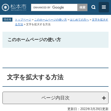
検
メ
索
ニ
ペ
メ
ュ
現在地
トップページ
>
このホームページの使い方
>
はじめての方へ
>
文字を拡大す
ー
ニ
る方法
>
文字を拡大する方法
ー
ジ
ュ
の
ー
このホームページの使い方
先
を
頭
飛
本
で
ば
文
す
し
。
て
文字を拡大する方法
本
文
へ
ページ内目次
更新日：2022年3月29日更新