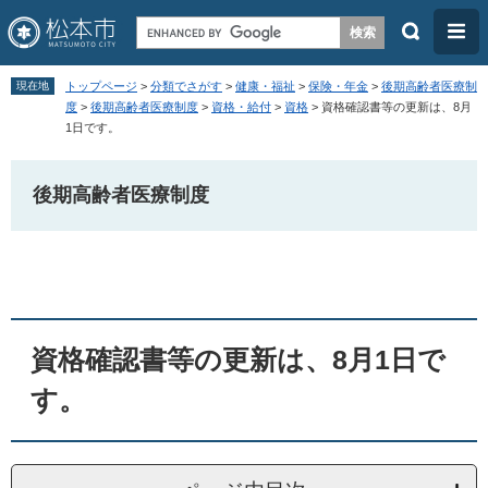
検
メ
索
ニ
ペ
メ
ュ
現在地
トップページ
>
分類でさがす
>
健康・福祉
>
保険・年金
>
後期高齢者医療制
ー
ニ
度
>
後期高齢者医療制度
>
資格・給付
>
資格
>
資格確認書等の更新は、8月
ー
1日です。
ジ
ュ
の
ー
後期高齢者医療制度
先
を
頭
飛
本
で
ば
文
す
し
。
て
本
資格確認書等の更新は、8月1日で
文
す。
へ