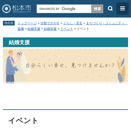
検
メ
索
ニ
ペ
メ
ュ
現在地
トップページ
>
分類でさがす
>
くらし・安全
>
まちづくり・コミュニティ・
ー
ニ
協働
>
結婚支援
>
結婚支援
>
イベント
>
イベント
ー
ジ
ュ
結婚支援
の
ー
先
を
頭
飛
で
ば
す
し
。
て
本
本
文
文
へ
イベント