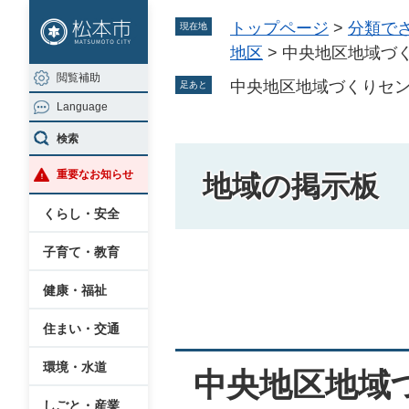
ペ
メ
トップページ
>
分類で
現在地
ー
ニ
地区
>
中央地区地域づ
ジ
ュ
閲覧補助
の
ー
中央地区地域づくりセ
足あと
Language
先
を
頭
飛
検索
で
ば
重要なお知らせ
地域の掲示板
す
し
。
て
くらし・安全
本
子育て・教育
文
本
へ
健康・福祉
文
住まい・交通
環境・水道
中央地区地域
しごと・産業