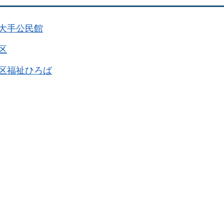
大手公民館
区
区福祉ひろば