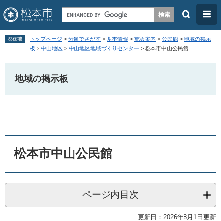
検
メ
索
ニ
ペ
メ
ュ
現在地
トップページ
>
分類でさがす
>
基本情報
>
施設案内
>
公民館
>
地域の掲示
ー
ニ
板
>
中山地区
>
中山地区地域づくりセンター
>
松本市中山公民館
ー
ジ
ュ
の
ー
地域の掲示板
先
を
頭
飛
本
で
ば
文
す
し
。
て
松本市中山公民館
本
文
へ
ページ内目次
更新日：2026年8月1日更新