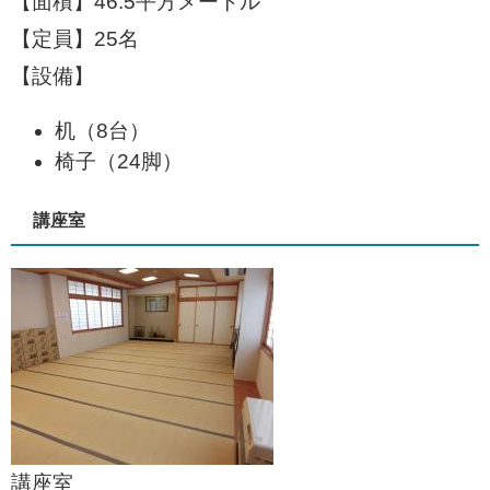
【面積】46.5平方メートル
【定員】25名
【設備】
机（8台）
椅子（24脚）
講座室
講座室​