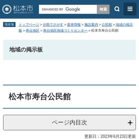
検
メ
索
ニ
ペ
メ
ュ
現在地
トップページ
>
分類でさがす
>
基本情報
>
施設案内
>
公民館
>
地域の掲示
ー
ニ
板
>
寿台地区
>
寿台地区地域づくりセンター
>
松本市寿台公民館
ー
ジ
ュ
の
ー
地域の掲示板
先
を
頭
飛
本
で
ば
文
す
し
。
て
松本市寿台公民館
本
文
へ
ページ内目次
更新日：2023年6月23日更新