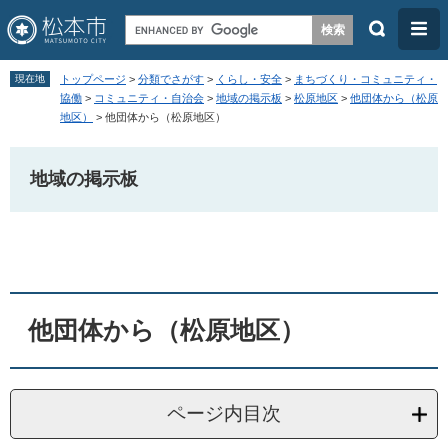
検
メ
索
ニ
ペ
メ
ュ
現在地
トップページ
>
分類でさがす
>
くらし・安全
>
まちづくり・コミュニティ・
ー
ニ
協働
>
コミュニティ・自治会
>
地域の掲示板
>
松原地区
>
他団体から（松原
ー
地区）
>
他団体から（松原地区）
ジ
ュ
の
ー
地域の掲示板
先
を
頭
飛
本
で
ば
文
す
し
。
て
本
他団体から（松原地区）
文
へ
ページ内目次