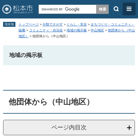
検
メ
索
ニ
ペ
メ
ュ
現在地
トップページ
>
分類でさがす
>
くらし・安全
>
まちづくり・コミュニティ・
ー
ニ
協働
>
コミュニティ・自治会
>
地域の掲示板
>
中山地区
>
他団体から（中山
ー
地区）
>
他団体から（中山地区）
ジ
ュ
の
ー
地域の掲示板
先
を
頭
飛
本
で
ば
文
す
し
。
て
本
他団体から（中山地区）
文
へ
ページ内目次