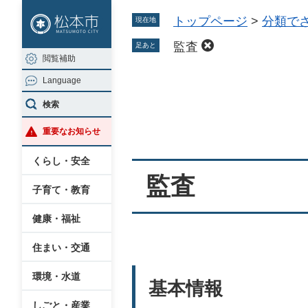
ペ
メ
トップページ
>
分類で
現在地
ー
ニ
ジ
ュ
監査
足あと
閲覧補助
の
ー
Language
先
を
本
頭
飛
検索
文
で
ば
重要なお知らせ
す
し
。
て
くらし・安全
本
監査
子育て・教育
文
へ
健康・福祉
住まい・交通
環境・水道
基本情報
しごと・産業