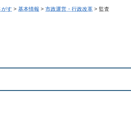
さがす
>
基本情報
>
市政運営・行政改革
>
監査