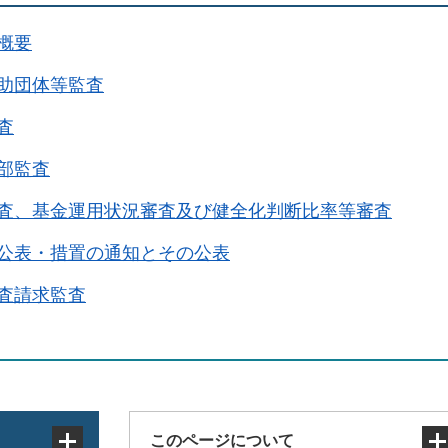
概要
助団体等監査
査
部監査
査、基金運用状況審査及び健全化判断比率等審査
公表・措置の通知とその公表
査請求監査
このページについて